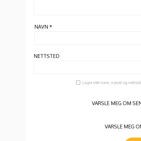
NAVN
*
NETTSTED
Lagre mitt navn, e-post og nettsid
VARSLE MEG OM SE
VARSLE MEG OM