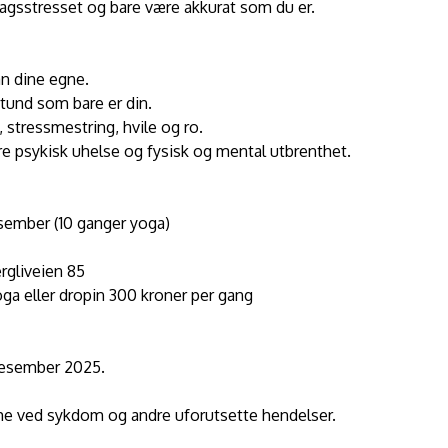
dagsstresset og bare være akkurat som du er.
an dine egne.
tund som bare er din.
stressmestring, hvile og ro.
 psykisk uhelse og fysisk og mental utbrenthet.
esember (10 ganger yoga)
rgliveien 85
oga eller dropin 300 kroner per gang
 desember 2025.
ime ved sykdom og andre uforutsette hendelser.