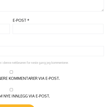
E-POST
*
e i denne nettleseren for neste gang jeg kommenterer.
NERE KOMMENTARER VIA E-POST.
 NYE INNLEGG VIA E-POST.