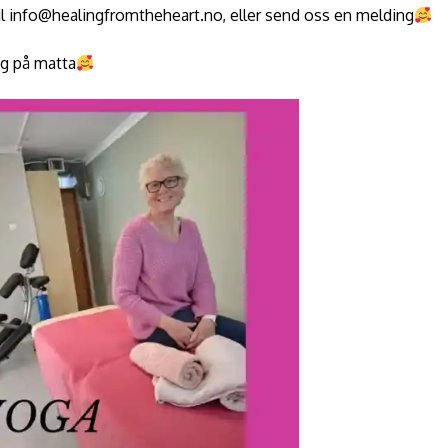
il info@healingfromtheheart.no, eller send oss en melding
eg på matta