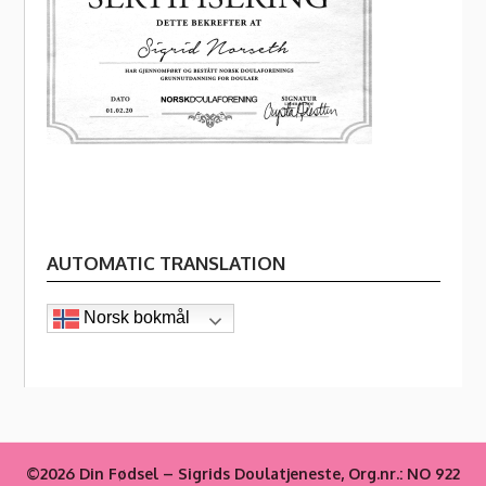
AUTOMATIC TRANSLATION
Norsk bokmål
©2026 Din Fødsel – Sigrids Doulatjeneste, Org.nr.: NO 922