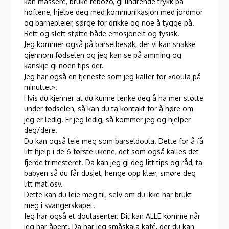
kan massere, bruke rebozo, gi lindrende trykk på
hoftene, hjelpe deg med kommunikasjon med jordmor
og barnepleier, sørge for drikke og noe å tygge på.
Rett og slett støtte både emosjonelt og fysisk.
Jeg kommer også på barselbesøk, der vi kan snakke
gjennom fødselen og jeg kan se på amming og
kanskje gi noen tips der.
Jeg har også en tjeneste som jeg kaller for «doula på
minuttet».
Hvis du kjenner at du kunne tenke deg å ha mer støtte
under fødselen, så kan du ta kontakt for å høre om
jeg er ledig. Er jeg ledig, så kommer jeg og hjelper
deg/dere.
Du kan også leie meg som barseldoula. Dette for å få
litt hjelp i de 6 første ukene, det som også kalles det
fjerde trimesteret. Da kan jeg gi deg litt tips og råd, ta
babyen så du får dusjet, henge opp klær, smøre deg
litt mat osv.
Dette kan du leie meg til, selv om du ikke har brukt
meg i svangerskapet.
Jeg har også et doulasenter. Dit kan ALLE komme når
jeg har åpent. Da har jeg småskala kafé, der du kan