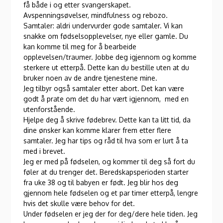
få både i og etter svangerskapet.
Avspenningsøvelser, mindfulness og rebozo.
Samtaler: aldri undervurder gode samtaler. Vi kan
snakke om fødselsopplevelser, nye eller gamle. Du
kan komme til meg for å bearbeide
opplevelsen/traumer. Jobbe deg igjennom og komme
sterkere ut etterpå. Dette kan du bestille uten at du
bruker noen av de andre tjenestene mine.
Jeg tilbyr også samtaler etter abort. Det kan være
godt å prate om det du har vært igjennom, med en
utenforstående.
Hjelpe deg å skrive fødebrev. Dette kan ta litt tid, da
dine ønsker kan komme klarer frem etter flere
samtaler. Jeg har tips og råd til hva som er lurt å ta
med i brevet.
Jeg er med på fødselen, og kommer til deg så fort du
føler at du trenger det. Beredskapsperioden starter
fra uke 38 og til babyen er født. Jeg blir hos deg
gjennom hele fødselen og et par timer etterpå, lengre
hvis det skulle være behov for det.
Under fødselen er jeg der for deg/dere hele tiden. Jeg